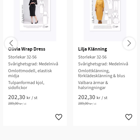
Olivia Wrap Dress
Lilja Klänning
Storlekar 32-56
Storlekar 32-56
Svårighetsgrad: Medelnivå
Svårighetsgrad: Medelnivå
Omlottmodell, elastisk
Omlottklänning,
midja
förklädesklänning & blus
Tulpanformad kjol,
Valbara ärmar &
sidofickor
halsringningar
202,30
202,30
kr
/
st
kr
/
st
289,00
289,00
kr
/
st
kr
/
st