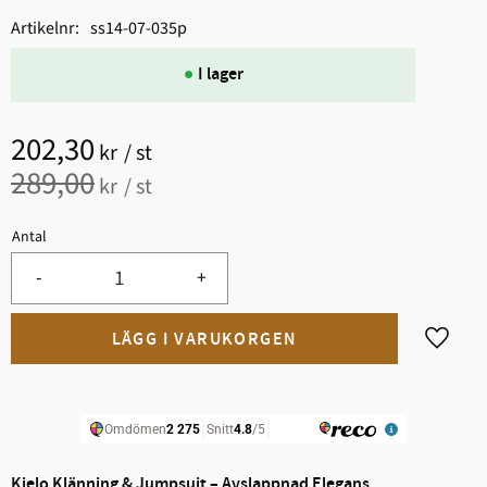
Artikelnr
ss14-07-035p
I lager
Nedsatt pris:
202,30
kr
/
st
Ordinarie pris:
289,00
kr
/
st
Antal
-
+
Lägg til
Kielo Klänning & Jumpsuit – Avslappnad Elegans