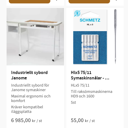
Industriellt sybord 
Hlx5 75/11 
Janome
Symaskinsnålar - 
Schmetz
Industriellt sybord för
HLx5 75/11
Janome symaskiner
Till raksömsmaskinerna
Maximal ergonomi och
HD9 och 1600
komfort
5st
Kräver kompatibel
iläggsplatta
6 985,00
55,00
kr
/
st
kr
/
st