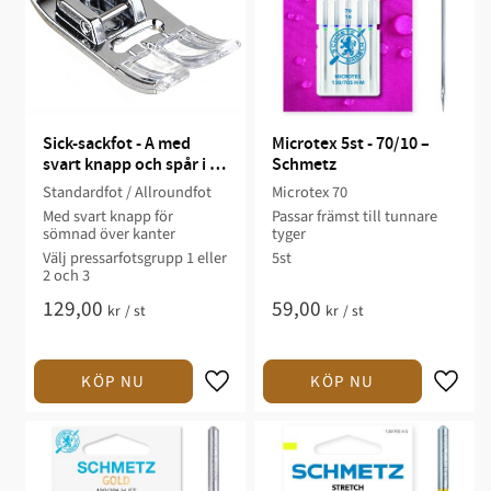
Sick-sackfot - A med 
Microtex 5st - 70/10 – 
svart knapp och spår i 
Schmetz
mitten Janome
Standardfot / Allroundfot
Microtex 70
Med svart knapp för
Passar främst till tunnare
sömnad över kanter
tyger
Välj pressarfotsgrupp 1 eller
5st
2 och 3
129,00
59,00
kr
/
st
kr
/
st