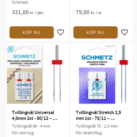
Schmetz
331,00
79,00
kr
/
pkt.
kr
/
st
Tvillingnål Universal 
Tvillingnål Stretch 2,5 
4,0mm 2st - 80/12 – 
mm 1st - 75/11 – 
Schmetz
Schmetz
Tvillingnål 80 - 4 mm
Tvillingnål 75 - 2,5 mm
För vävt tyg
För stretchtyg