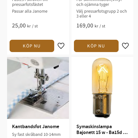
pressarfotsfästet
och ojämna tyger
Passar alla Janome
Välj pressarfotsgrupp 2 och
3 eller 4
25,00
169,00
kr
/
st
kr
/
st
Kantbandsfot Janome
Symaskinslampa 
Bajonett 15 w - Ba15d - 
Sy fast skråband 10-14mm