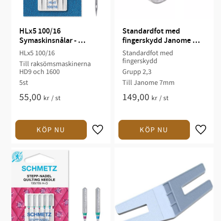
HLx5 100/16 
Standardfot med 
Symaskinsnålar - 
fingerskydd Janome 
Schmetz
Grupp 2 och 3
HLx5 100/16
Standardfot med
fingerskydd
Till raksömsmaskinerna
HD9 och 1600
Grupp 2,3
5st
Till Janome 7mm
55,00
149,00
kr
/
st
kr
/
st