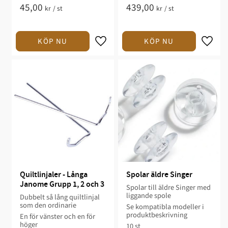
45,00
439,00
kr
/
st
kr
/
st
Quiltlinjaler - Långa 
Spolar äldre Singer
Janome Grupp 1, 2 och 3
Spolar till äldre Singer med
liggande spole
Dubbelt så lång quiltlinjal
som den ordinarie
Se kompatibla modeller i
produktbeskrivning
En för vänster och en för
höger
10 st