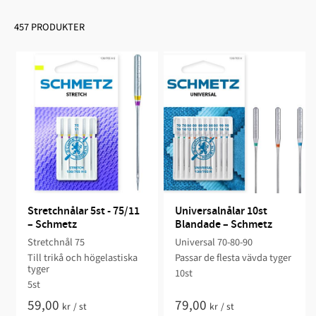
457 PRODUKTER
Stretchnålar 5st - 75/11 
Universalnålar 10st 
– Schmetz
Blandade – Schmetz
Stretchnål 75
Universal 70-80-90
Till trikå och högelastiska
Passar de flesta vävda tyger
tyger
10st
5st
59,00
79,00
kr
/
st
kr
/
st