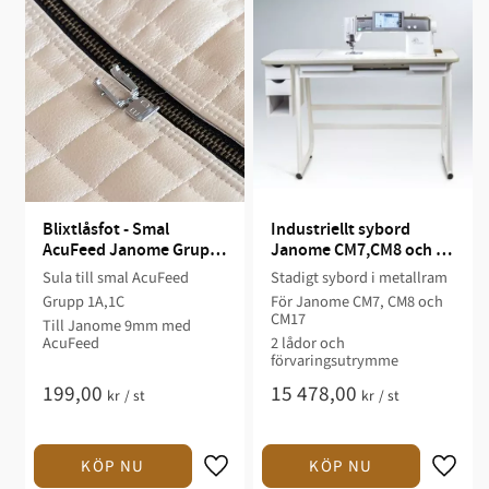
Blixtlåsfot - Smal 
Industriellt sybord 
AcuFeed Janome Grupp 
Janome CM7,CM8 och 
1A och 1C
CM17
Sula till smal AcuFeed
Stadigt sybord i metallram
Grupp 1A,1C
För Janome CM7, CM8 och
CM17
Till Janome 9mm med
AcuFeed
2 lådor och
förvaringsutrymme
199,00
15 478,00
kr
/
st
kr
/
st