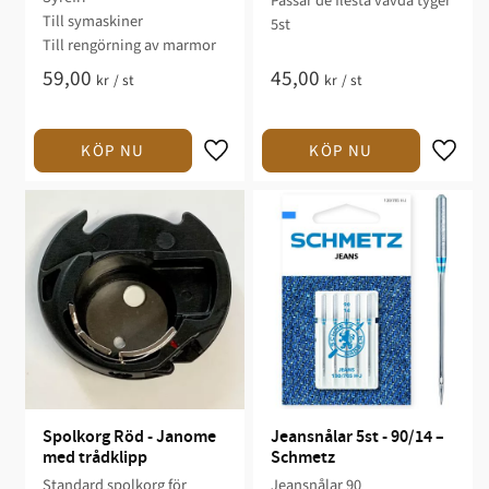
Passar de flesta vävda tyger
Till symaskiner
5st
Till rengörning av marmor
59,00
45,00
kr
/
st
kr
/
st
Spolkorg Röd - Janome 
Jeansnålar 5st - 90/14 – 
med trådklipp
Schmetz
Standard spolkorg för
Jeansnålar 90