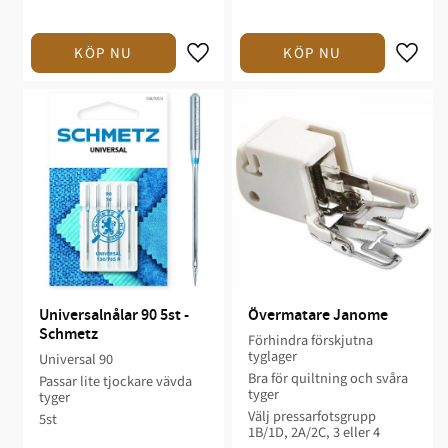
Universalnålar 90 5st - 
Övermatare Janome
Schmetz
Förhindra förskjutna
tyglager
Universal 90
Bra för quiltning och svåra
Passar lite tjockare vävda
tyger
tyger
Välj pressarfotsgrupp
5st
1B/1D, 2A/2C, 3 eller 4