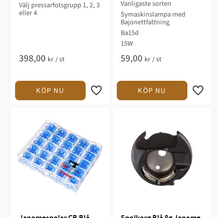
Riva
Vanligaste sorten
Välj pressarfotsgrupp 1, 2, 3
eller 4
Symaskinslampa med
Bajonettfattning
Ba15d
15W
398,00
59,00
kr
/
st
kr
/
st