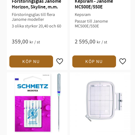
Förstoringsglas Janome 
Kepsram - Janome 
Horizon, Skyline, m.m.
MC500E/550E
Förstoringsglas till flera
Kepsram
Janome modeller
Passar till Janome
3 olika styrkor 20,40 och 60​
MC500E/550E
359,00
2 595,00
kr
/
st
kr
/
st