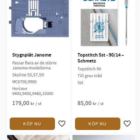
Stygnplåt Janome
Topstitch 5st - 90/14 – 
Schmetz
Passar flera av de större
Janome-modellerna
Topstitch 90
Skyline S5,S7,S9
Till grov tråd
MC6700,9900
5st
Horizon
9400,9450,9480,15000
179,00
85,00
kr
/
st
kr
/
st