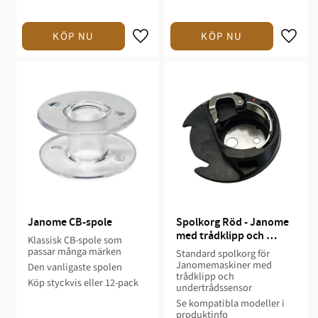
Janome CB-spole
Spolkorg Röd - Janome 
med trådklipp och 
Klassisk CB-spole som
sensor
passar många märken
Standard spolkorg för
Janomemaskiner med
Den vanligaste spolen
trådklipp och
Köp styckvis eller 12-pack
undertrådssensor
Se kompatibla modeller i
produktinfo