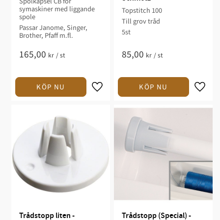
Spolkapsel CB för
symaskiner med liggande
Topstitch 100
spole
Till grov tråd
Passar Janome, Singer,
5st
Brother, Pfaff m.fl.
165,00
85,00
kr
/
st
kr
/
st
Trådstopp liten - 
Trådstopp (Special) - 