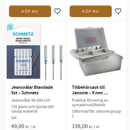
Jeansnålar Blandade 
Tillbehörsask till 
5st – Schmetz
Janome – 9 mm 
Pressarfotsgrupp 1
Jeansnålar 90-100-110
Praktisk förvaring av
symaskinstillbehör​
Till jeans och tjocka tätt
vävda material
Utformad för Janome grupp
1​
5st
49,00
198,00
kr
/
st
kr
/
st