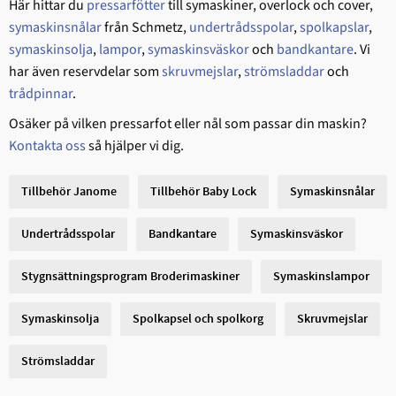
Här hittar du
pressarfötter
till symaskiner, overlock och cover,
symaskinsnålar
från Schmetz,
undertrådsspolar
,
spolkapslar
,
symaskinsolja
,
lampor
,
symaskinsväskor
och
bandkantare
. Vi
har även reservdelar som
skruvmejslar
,
strömsladdar
och
trådpinnar
.
Osäker på vilken pressarfot eller nål som passar din maskin?
Kontakta oss
så hjälper vi dig.
Tillbehör Janome
Tillbehör Baby Lock
Symaskinsnålar
Undertrådsspolar
Bandkantare
Symaskinsväskor
Stygnsättningsprogram Broderimaskiner
Symaskinslampor
Symaskinsolja
Spolkapsel och spolkorg
Skruvmejslar
Strömsladdar