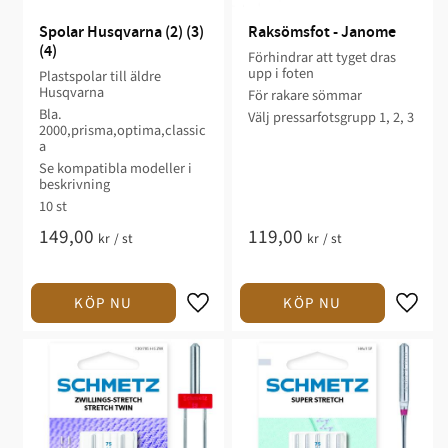
Spolar Husqvarna (2) (3) 
Raksömsfot - Janome
(4)
Förhindrar att tyget dras
upp i foten
Plastspolar till äldre
Husqvarna
För rakare sömmar
Bla.
Välj pressarfotsgrupp 1, 2, 3
2000,prisma,optima,classic
a
Se kompatibla modeller i
beskrivning
10 st
149,00
119,00
kr
/
st
kr
/
st