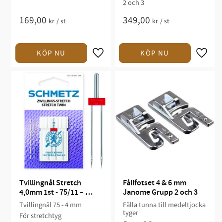
2 och 3
169,00
349,00
kr
/
st
kr
/
st
Tvillingnål Stretch 
Fållfotset 4 & 6 mm 
4,0mm 1st - 75/11 – 
Janome Grupp 2 och 3
Schmetz
Tvillingnål 75 - 4 mm
Fålla tunna till medeltjocka
tyger
För stretchtyg