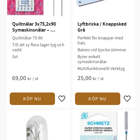
Quiltnålar 3x75,2x90 
Lyftbricka / Knappsked 
Symaskinsnålar – 
Grå
Schmetz
Quiltnålar 75-90
Perfekt för knappar med
hals
Till att sy flera lager tyg och
vadd
Balans vid tjocka sömmar
5st
Byter enkelt
symaskinsnålar
Multifunktionellt Verktyg
69,00
25,00
kr
/
st
kr
/
st