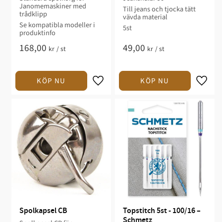
Janomemaskiner med
Till jeans och tjocka tätt
trådklipp
vävda material
Se kompatibla modeller i
5st
produktinfo
168,00
49,00
kr
/
st
kr
/
st
Spolkapsel CB
Topstitch 5st - 100/16 – 
Schmetz