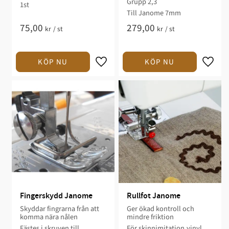
Grupp 2,3
1st
Till Janome 7mm
75,00
279,00
kr
/
st
kr
/
st
Fingerskydd Janome
Rullfot Janome
Skyddar fingrarna från att
Ger ökad kontroll och
komma nära nålen
mindre friktion
Fästes i skruven till
För skinnimitation,vinyl