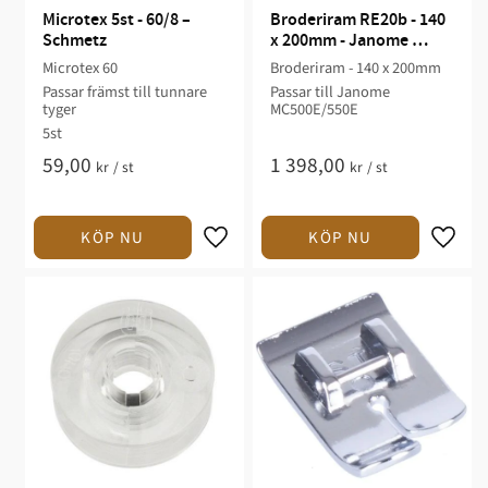
Microtex 5st - 60/8 – 
Broderiram RE20b - 140 
Schmetz
x 200mm - Janome 
MC500E/550E
Microtex 60
Broderiram - 140 x 200mm
Passar främst till tunnare
Passar till Janome
tyger
MC500E/550E
5st
59,00
1 398,00
kr
/
st
kr
/
st