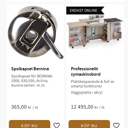
ENDAST ONLINE
Spolkapsel Bernina
Professionellt 
symaskinsbord
Spolkapsel för BERNINA
1008, 830,930, Activa,
Platsbesparande & full av
Aurora-serien. m.m.
smarta funktioner
Iläggsplatta i akryl
365,00
12 495,00
kr
/
st
kr
/
st