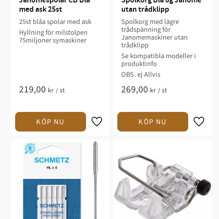
Janomespolar CB Blå 
Spolkorg Blå 8g Janome 
med ask 25st
utan trådklipp
25st blåa spolar med ask
Spolkorg med lägre
trådspänning för
Hyllning för milstolpen
Janomemaskiner utan
75miljoner symaskiner
trådklipp
Se kompatibla modeller i
produktinfo
OBS. ej Allvis
219,00
269,00
kr
/
st
kr
/
st