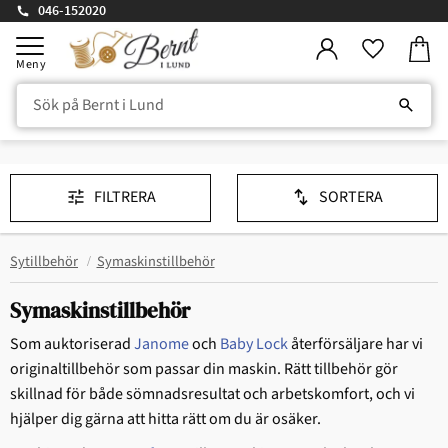
046-152020
Kundv
Meny
Favorite
FILTRERA
SORTERA
Sytillbehör
Symaskinstillbehör
Symaskinstillbehör
Som auktoriserad
Janome
och
Baby Lock
återförsäljare har vi
originaltillbehör som passar din maskin. Rätt tillbehör gör
skillnad för både sömnadsresultat och arbetskomfort, och vi
hjälper dig gärna att hitta rätt om du är osäker.