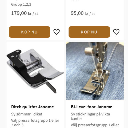
Grupp 1,2,3
179,00
95,00
kr
/
st
kr
/
st
Ditch quiltfot Janome
Bi-Level foot Janome
Sy sömmar i diket
Sy stickningar på vikta
kanter
Välj pressarfotsgrupp 1 eller
2 och 3
Välj pressarfotsgrupp 1 eller