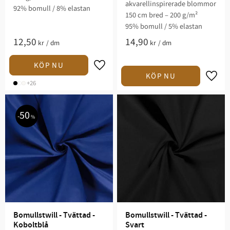
akvarellinspirerade blommor
92% bomull / 8% elastan
150 cm bred – 200 g/m²
95% bomull / 5% elastan
12,50
14,90
kr
/
dm
kr
/
dm
Lägg till i favoriter
Lägg t
+26
50
%
Bomullstwill - Tvättad - 
Bomullstwill - Tvättad - 
Koboltblå
Svart