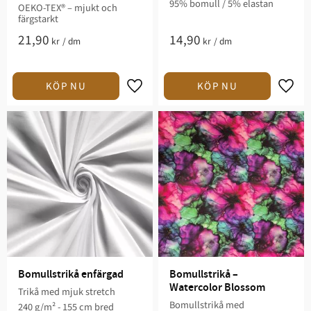
95% bomull / 5% elastan
OEKO-TEX® – mjukt och
färgstarkt
21,90
14,90
kr
/
dm
kr
/
dm
Lägg till i favoriter
Lägg t
Bomullstrikå enfärgad
Bomullstrikå – 
Watercolor Blossom
Trikå med mjuk stretch
Bomullstrikå med
240 g/m² - 155 cm bred