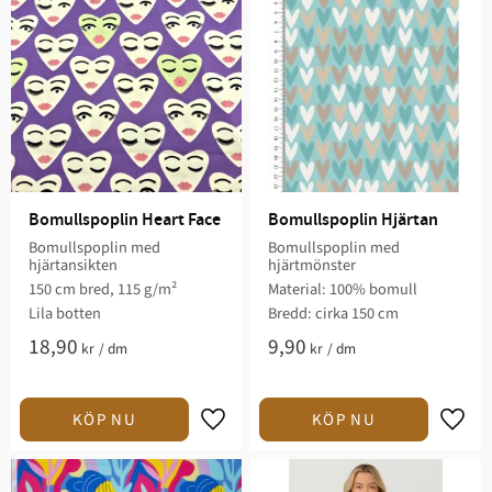
Bomullspoplin Heart Face
Bomullspoplin Hjärtan
Bomullspoplin med
Bomullspoplin med
hjärtansikten
hjärtmönster
150 cm bred, 115 g/m²
Material: 100% bomull
Lila botten
Bredd: cirka 150 cm
18,90
9,90
kr
/
dm
kr
/
dm
Lägg till i favoriter
Lägg t