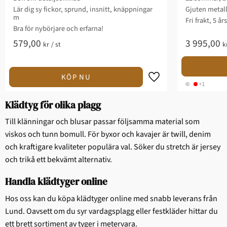
Lär dig sy fickor, sprund, insnitt, knäppningar
Gjuten metal
m
Fri frakt, 5 år
Bra för nybörjare och erfarna!
579,00
3 995,00
kr
/
st
k
+1
Klädtyg för olika plagg
Till klänningar och blusar passar följsamma material som
viskos och tunn bomull. För byxor och kavajer är twill, denim
och kraftigare kvaliteter populära val. Söker du stretch är jersey
och trikå ett bekvämt alternativ.
Handla klädtyger online
Hos oss kan du köpa klädtyger online med snabb leverans från
Lund. Oavsett om du syr vardagsplagg eller festkläder hittar du
ett brett sortiment av tyger i metervara.