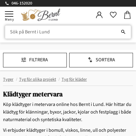
046-152020
Kundv
Meny
Favorite
FILTRERA
SORTERA
Tyger
Tyg för olika projekt
Tyg för kläder
Klädtyger metervara
Köp klädtyger i metervara online hos Bernt i Lund. Här hittar du
klädtyg för klänningar, byxor, jackor, kjolar och festplagg i både
naturmaterial och syntetiska kvaliteter.
Vi erbjuder klädtyger i bomull, viskos, linne, ull och polyester