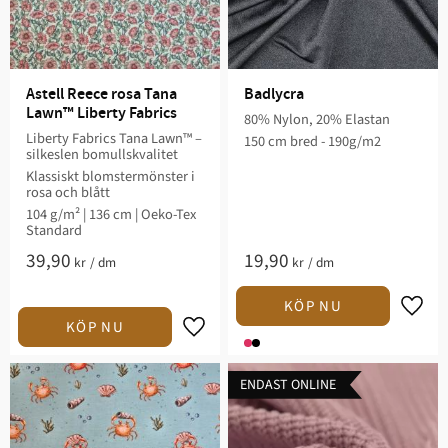
Astell Reece rosa Tana 
Badlycra
Lawn™ Liberty Fabrics
80% Nylon, 20% Elastan​
Liberty Fabrics Tana Lawn™ –
150 cm bred - 190g/m2
silkeslen bomullskvalitet
Klassiskt blomstermönster i
rosa och blått
104 g/m² | 136 cm | Oeko-Tex
Standard
39,90
19,90
kr
/
dm
kr
/
dm
Lägg t
Lägg till i favoriter
ENDAST ONLINE