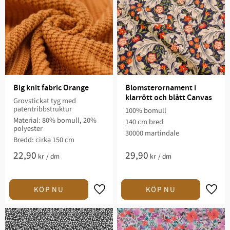
Big knit fabric Orange
Blomsterornament i 
klarrött och blått Canvas
Grovstickat tyg med
patentribbstruktur
100% bomull
Material: 80% bomull, 20%
140 cm bred
polyester
30000 martindale
Bredd: cirka 150 cm
22,90
29,90
kr
/
dm
kr
/
dm
Lägg till i favoriter
Lägg t