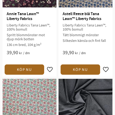
Annie Tana Lawn™ 
Astell Reece blå Tana 
Liberty Fabrics
Lawn™ Liberty Fabrics
Liberty Fabrics Tana Lawn™,
Liberty Fabrics Tana Lawn™,
100% bomull
100% bomull
Spritt blommönster mot
Tätt blommigt mönster
djup mörk botten
Silkeslen känsla och fint fall
136 cm bred, 104 g/m²
39,90
39,90
kr
/
dm
kr
/
dm
Lägg till i favoriter
Lägg t