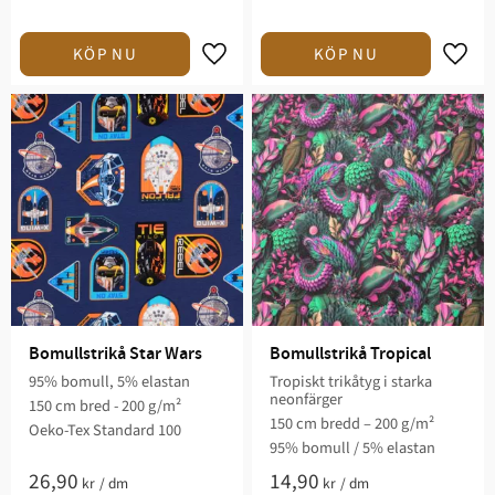
Lägg till i favoriter
Lägg t
Bomullstrikå Star Wars
Bomullstrikå Tropical
95% bomull, 5% elastan
Tropiskt trikåtyg i starka
neonfärger
150 cm bred - 200 g/m²
150 cm bredd – 200 g/m²
Oeko-Tex Standard 100
95% bomull / 5% elastan
26,90
14,90
kr
/
dm
kr
/
dm