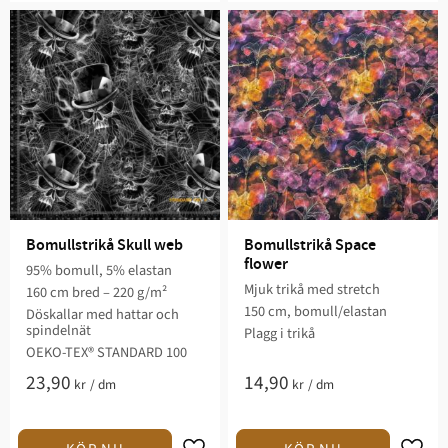
Bomullstrikå Skull web
Bomullstrikå Space 
flower
95% bomull, 5% elastan
Mjuk trikå med stretch
160 cm bred – 220 g/m²
150 cm, bomull/elastan
Döskallar med hattar och
spindelnät
Plagg i trikå
OEKO-TEX® STANDARD 100
23,90
14,90
kr
/
dm
kr
/
dm