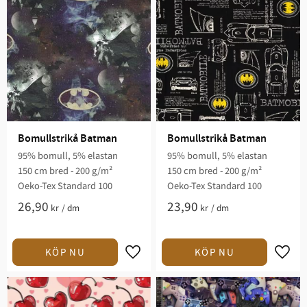
Bomullstrikå Batman
Bomullstrikå Batman
95% bomull, 5% elastan
95% bomull, 5% elastan
150 cm bred - 200 g/m²
150 cm bred - 200 g/m²
Oeko-Tex Standard 100
Oeko-Tex Standard 100
26,90
23,90
kr
/
dm
kr
/
dm
Lägg till i favoriter
Lägg t