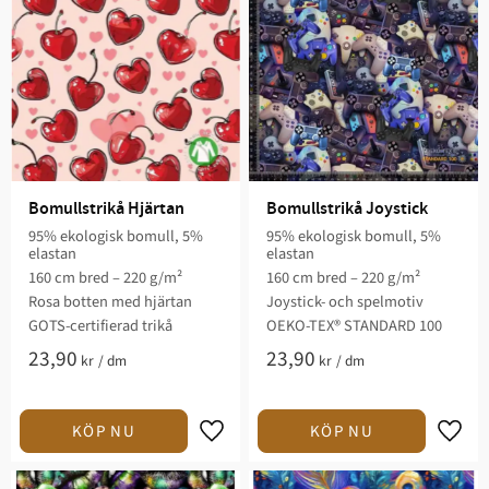
Bomullstrikå Hjärtan
Bomullstrikå Joystick
95% ekologisk bomull, 5%
95% ekologisk bomull, 5%
elastan
elastan
160 cm bred – 220 g/m²
160 cm bred – 220 g/m²
Rosa botten med hjärtan
Joystick- och spelmotiv
GOTS-certifierad trikå
OEKO-TEX® STANDARD 100
23,90
23,90
kr
/
dm
kr
/
dm
Lägg till i favoriter
Lägg t