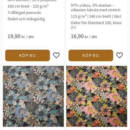
97% viskos, 3% elastan –
160 cm bred – 220 g/m²
silkeslen känsla med stretch
Tvåfärgad jeansväv
115 g/m² | 140 cm brett | Vävt
Stabil och mångsidig
Oeko-Tex Standard 100, klass
2</
19,90
16,90
kr
/
dm
kr
/
dm
Lägg till i favoriter
Lägg t