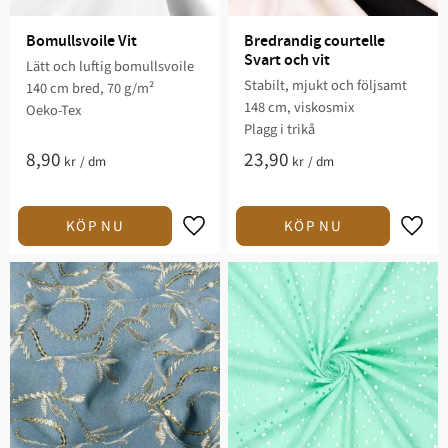
Bomullsvoile Vit
Bredrandig courtelle 
Svart och vit
Lätt och luftig bomullsvoile
Stabilt, mjukt och följsamt
140 cm bred, 70 g/m²
148 cm, viskosmix
Oeko-Tex
Plagg i trikå
8,90
23,90
kr
/
dm
kr
/
dm
Lägg till i favoriter
Lägg t