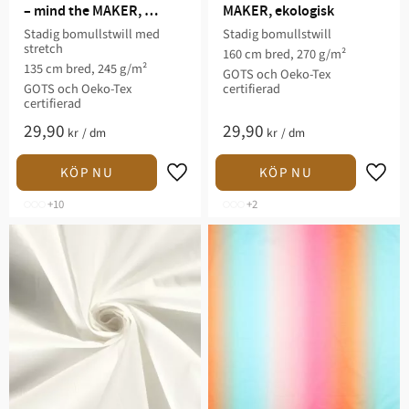
– mind the MAKER, 
MAKER, ekologisk
ekologisk
Stadig bomullstwill med
Stadig bomullstwill
stretch
160 cm bred, 270 g/m²
135 cm bred, 245 g/m²
GOTS och Oeko-Tex
GOTS och Oeko-Tex
certifierad
certifierad
29,90
29,90
kr
/
dm
kr
/
dm
Lägg till i favoriter
Lägg t
+10
+2