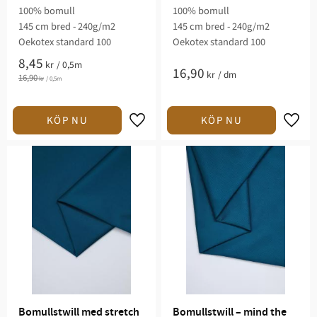
100% bomull
100% bomull
145 cm bred - 240g/m2
145 cm bred - 240g/m2
Oekotex standard 100
Oekotex standard 100
8,45
kr
/
0,5m
16,90
kr
/
dm
16,90
kr
/
0,5m
Lägg till i favoriter
Lägg t
Bomullstwill med stretch 
Bomullstwill – mind the 