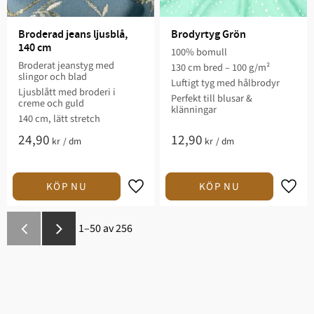
Broderad jeans ljusblå, 
Brodyrtyg Grön
140 cm
100% bomull
Broderat jeanstyg med
130 cm bred – 100 g/m²
slingor och blad
Luftigt tyg med hålbrodyr
Ljusblått med broderi i
Perfekt till blusar &
creme och guld
klänningar
140 cm, lätt stretch
24,90
12,90
kr
/
dm
kr
/
dm
Lägg till i favoriter
Lägg t
1–
50
av
256