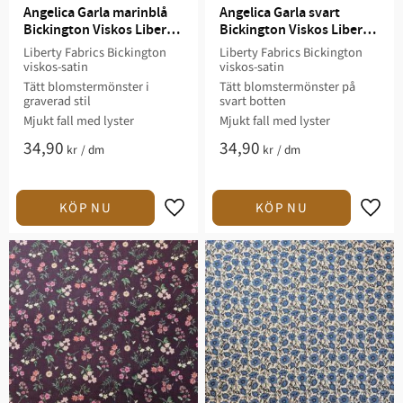
Angelica Garla marinblå 
Angelica Garla svart 
Bickington Viskos Liberty 
Bickington Viskos Liberty 
Fabrics
Fabrics
Liberty Fabrics Bickington
Liberty Fabrics Bickington
viskos-satin
viskos-satin
Tätt blomstermönster i
Tätt blomstermönster på
graverad stil
svart botten
Mjukt fall med lyster
Mjukt fall med lyster
34,90
34,90
kr
/
dm
kr
/
dm
Lägg till i favoriter
Lägg t