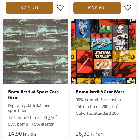
Lägg till i favoriter
Lägg t
Bomullstrikå Sport Cars – 
Bomullstrikå Star Wars
Grön
95% bomull, 5% elastan
Digitaltryckt trikå med
150 cm bred - 200 g/m²
sportbilar
Oeko-Tex Standard 100
150 cm bred – ca 200 g/m²
95% bomull / 5% elastan
14,90
26,90
kr
/
dm
kr
/
dm