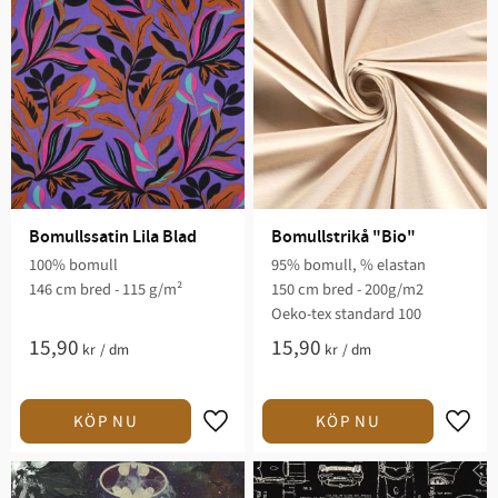
Bomullssatin Lila Blad
Bomullstrikå "Bio"
100% bomull
95% bomull, % elastan
146 cm bred - 115 g/m²
150 cm bred - 200g/m2
Oeko-tex standard 100
15,90
15,90
kr
/
dm
kr
/
dm
Lägg till i favoriter
Lägg t