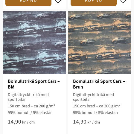
Lägg till i favoriter
Lägg t
Bomullstrikå Sport Cars – 
Bomullstrikå Sport Cars – 
Blå
Brun
Digitaltryckt trikå med
Digitaltryckt trikå med
sportbilar
sportbilar
150 cm bred – ca 200 g/m²
150 cm bred – ca 200 g/m²
95% bomull / 5% elastan
95% bomull / 5% elastan
14,90
14,90
kr
/
dm
kr
/
dm