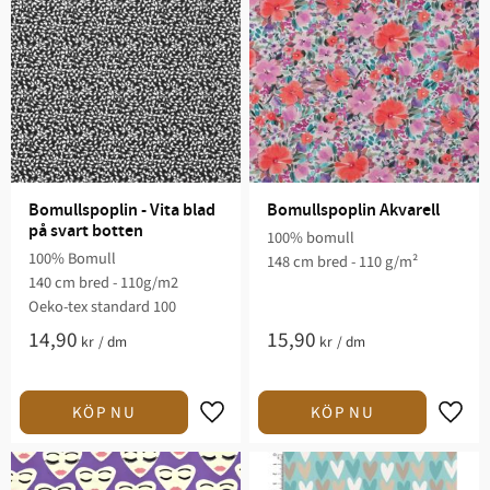
Bomullspoplin - Vita blad 
Bomullspoplin Akvarell
på svart botten
100% bomull
100% Bomull
148 cm bred - 110 g/m²
140 cm bred - 110g/m2
Oeko-tex standard 100
14,90
15,90
kr
/
dm
kr
/
dm
Lägg till i favoriter
Lägg t