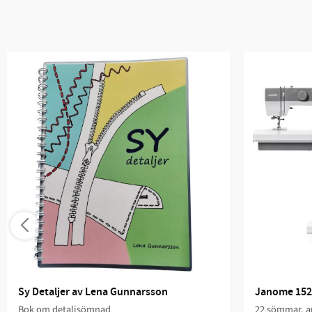
Sy Detaljer av Lena Gunnarsson
Janome 152
Bok om detaljsömnad
22 sömmar, au