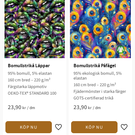
Bomullstrikå Läppar
Bomullstrikå Påfågel
95% bomull, 5% elastan
95% ekologisk bomull, 5%
elastan
160 cm bred – 220 g/m²
160 cm bred – 220 g/m²
Färgstarka läppmotiv
Fjädermönster i starka färger
OEKO-TEX® STANDARD 100
GOTS-certifierad trikå
23,90
23,90
kr
/
dm
kr
/
dm
Lägg till i favoriter
Lägg t