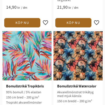
färgstarkt
14,90
21,90
kr
/
dm
kr
/
dm
Lägg till i favoriter
Lägg t
Bomullstrikå Tropikbris
Bomullstrikå Watercolor
95% bomull / 5% elastan
Akvarellmönstrat trikåtyg
med mjuk känsla
150 cm bred – 200 g/m²
150 cm bredd – 200 g/m²
Tropiskt akvarellmönster