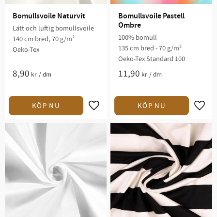
Bomullsvoile Naturvit
Bomullsvoile Pastell 
Ombre
Lätt och luftig bomullsvoile
100% bomull
140 cm bred, 70 g/m²
135 cm bred - 70 g/m²
Oeko-Tex
Oeko-Tex Standard 100
8,90
11,90
kr
/
dm
kr
/
dm
Lägg till i favoriter
Lägg t