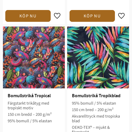
Lägg till i favoriter
Lägg t
Bomullstrikå Tropical
Bomullstrikå Tropikblad
Färgstarkt trikåtyg med
95% bomull / 5% elastan
tropiskt motiv
150 cm bred – 200 g/m²
150 cm bredd – 200 g/m²
Akvarelltryck med tropiska
95% bomull / 5% elastan
blad
OEKO-TEX® – mjukt &