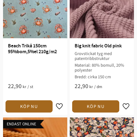
Beach Trikå 150cm 
Big knit fabric Old pink
95%bom,5%el 210g/m2
Grovstickat tyg med
patentribbstruktur
Material: 80% bomull, 20%
polyester
Bredd: cirka 150 cm
22,90
22,90
kr
/
st
kr
/
dm
Lägg till i favoriter
Lägg t
ENDAST ONLINE