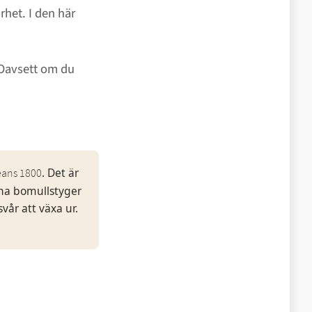
rhet. I den här
 Oavsett om du
. Det är
eans 1800
nna bomullstyger
svår att växa ur.