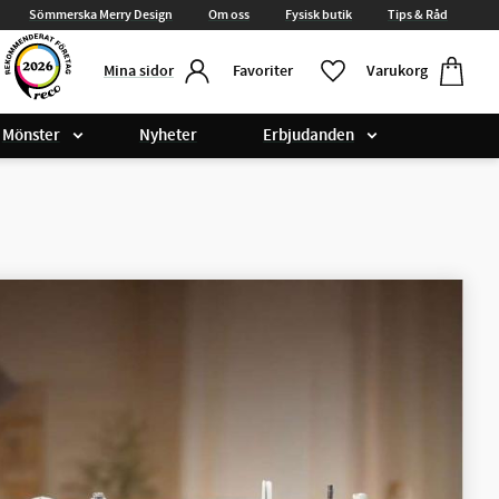
Sömmerska Merry Design
Om oss
Fysisk butik
Tips & Råd
Kundvag
Favoriter
Favoriter
Varukorg
Mina sidor
Mönster
Nyheter
Erbjudanden