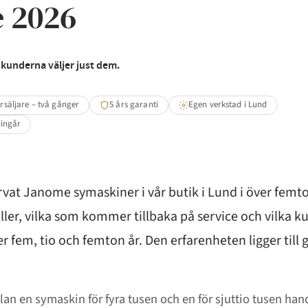
e 2026
kunderna väljer just dem.
rsäljare – två gånger
5 års garanti
Egen verkstad i Lund
 ingår
ervat Janome symaskiner i vår butik i Lund i över femton
ler, vilka som kommer tillbaka på service och vilka k
r fem, tio och femton år. Den erfarenheten ligger till 
lan en symaskin för fyra tusen och en för sjuttio tusen han