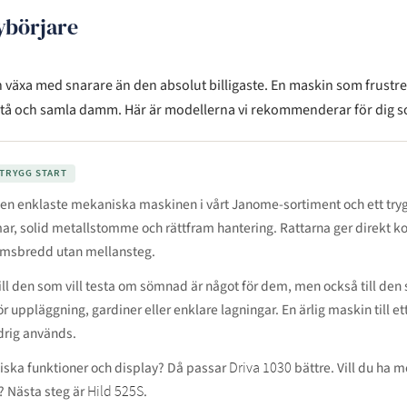
ybörjare
 växa med snarare än den absolut billigaste. En maskin som frustrer
t stå och samla damm. Här är modellerna vi rekommenderar för dig s
TRYGG START
en enklaste mekaniska maskinen i vårt Janome-sortiment och ett trygg
, solid metallstomme och rättfram hantering. Rattarna ger direkt kon
ömsbredd utan mellansteg.
 till den som vill testa om sömnad är något för dem, men också till de
 uppläggning, gardiner eller enklare lagningar. En ärlig maskin till ett 
drig används.
tiska funktioner och display? Då passar
bättre. Vill du ha me
Driva 1030
 Nästa steg är
.
Hild 525S