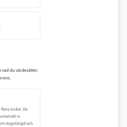
r
ch vad du värdesätter.
erens.
 flera nivåer. De
tomatiskt in
som stygnlängd och