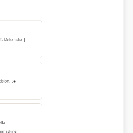
gt.
|
Mekaniska
ision.
Se
ella
rimaskiner