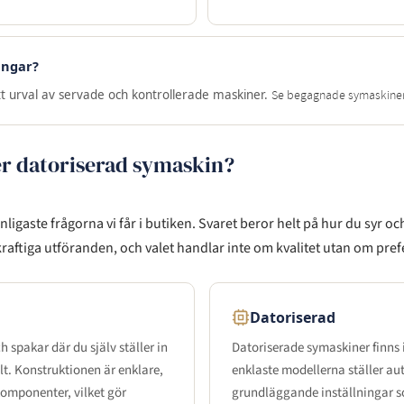
engar?
 ett urval av servade och kontrollerade maskiner.
Se begagnade symaskine
er datoriserad symaskin?
nligaste frågorna vi får i butiken. Svaret beror helt på hur du syr o
kraftiga utföranden, och valet handlar inte om kvalitet utan om pref
Datoriserad
h spakar där du själv ställer in
Datoriserade symaskiner finns i
. Konstruktionen är enklare,
enklaste modellerna ställer au
komponenter, vilket gör
grundläggande inställningar 