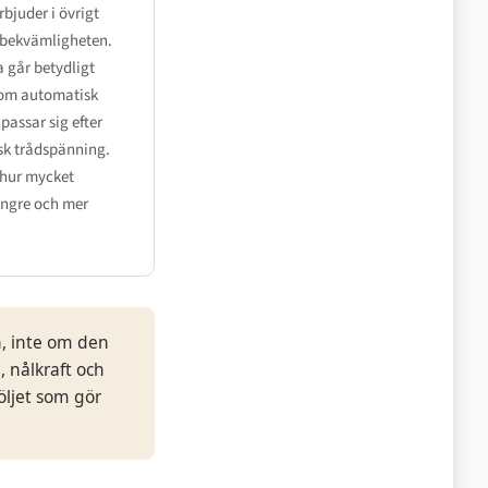
bjuder i övrigt
n bekvämligheten.
 går betydligt
som automatisk
passar sig efter
sk trådspänning.
i hur mycket
ängre och mer
n, inte om den
 nålkraft och
öljet som gör