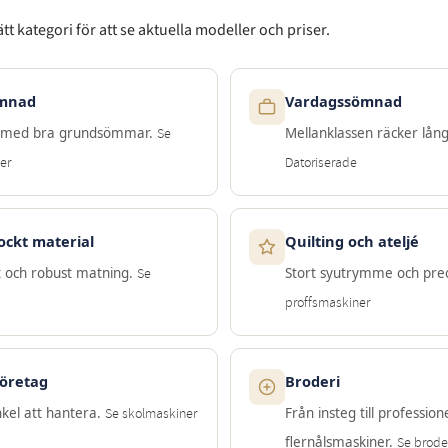
rätt kategori för att se aktuella modeller och priser.
ömnad
Vardagssömnad
n med bra grundsömmar.
Mellanklassen räcker lån
Se
er
Datoriserade
ockt material
Quilting och ateljé
t och robust matning.
Stort syutrymme och prec
Se
proffsmaskiner
företag
Broderi
kel att hantera.
Från insteg till profession
Se skolmaskiner
flernålsmaskiner.
Se brode