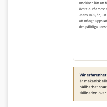
maskinen lätt att f
över tid. Vår mest
Jeans 1800, är jus
att många uppskat
den pålitliga kons
Vår erfarenhet
är mekanisk ell
hållbarhet snar
skillnaden över 