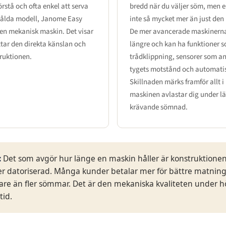
örstå och ofta enkel att serva
bredd när du väljer söm, men er
 sålda modell, Janome Easy
inte så mycket mer än just de
t en mekanisk maskin. Det visar
De mer avancerade maskinerna
tar den direkta känslan och
längre och kan ha funktioner 
truktionen.
trådklippning, sensorer som an
tygets motstånd och automati
Skillnaden märks framför allt 
maskinen avlastar dig under l
krävande sömnad.
:
Det som avgör hur länge en maskin håller är konstruktione
er datoriserad. Många kunder betalar mer för bättre matning,
are än fler sömmar. Det är den mekaniska kvaliteten under h
tid.