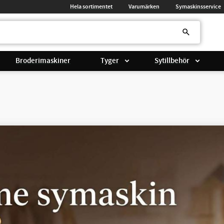
Hela sortimentet
Varumärken
Symaskinsservice
Broderimaskiner
Tyger
Sytillbehör