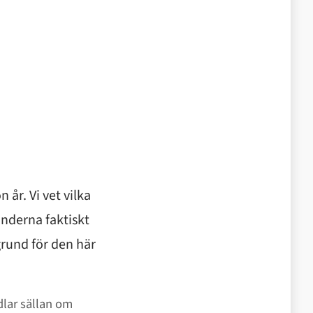
 år. Vi vet vilka
underna faktiskt
grund för den här
dlar sällan om