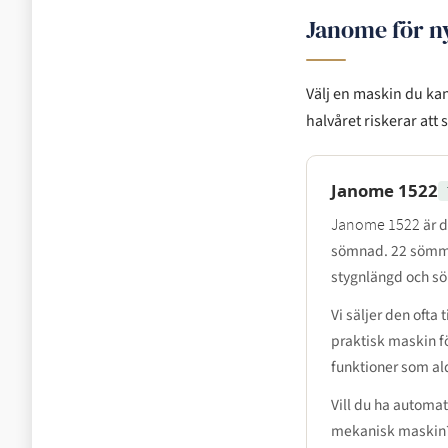
Janome för n
Välj en maskin du kan
halvåret riskerar at
Janome 1522
är d
Janome 1522
sömnad. 22 sömmar
stygnlängd och s
Vi säljer den ofta
praktisk maskin för
funktioner som al
Vill du ha automa
mekanisk maskin?