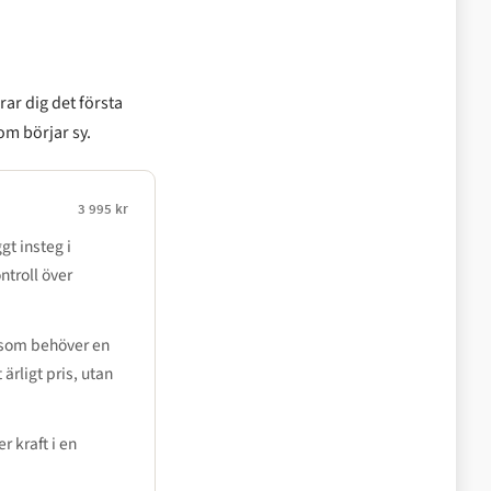
ar dig det första
om börjar sy.
3 995 kr
t insteg i
troll över
n som behöver en
ärligt pris, utan
r kraft i en