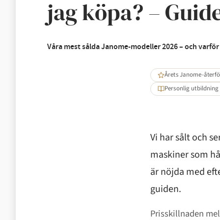
jag köpa? – Guid
Våra mest sålda Janome-modeller 2026 – och varför 
Årets Janome-återfö
Personlig utbildning
Vi har sålt och s
maskiner som hål
är nöjda med efte
guiden.
Prisskillnaden mel